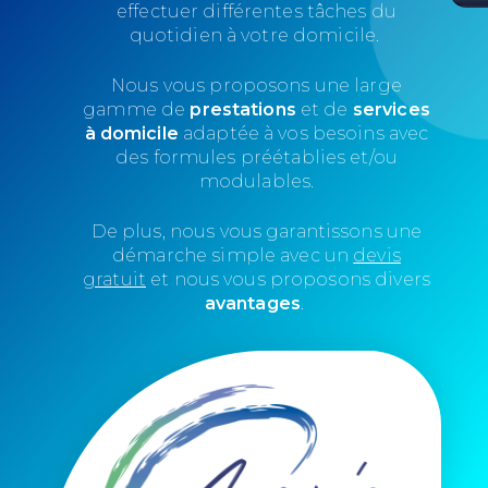
effectuer différentes tâches du
quotidien à votre domicile.
Nous vous proposons une large
gamme de
prestations
et de
services
à domicile
adaptée à vos besoins avec
des formules préétablies et/ou
modulables.
De plus, nous vous garantissons une
démarche simple avec un
devis
gratuit
et nous vous proposons divers
avantages
.